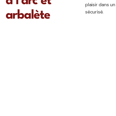
à l’arc et
plaisir dans u
sécurisé.
arbalète