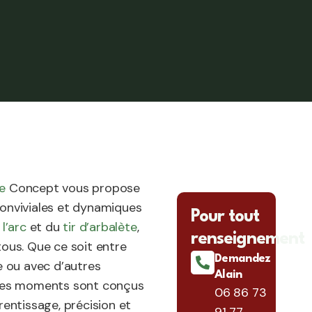
e
Concept vous propose
onviviales et dynamiques
Pour tout
 l’arc
et du
tir d’arbalète
,
renseignement
tous. Que ce soit entre
Demandez
le ou avec d’autres
Alain
 ces moments sont conçus
06 86 73
rentissage, précision et