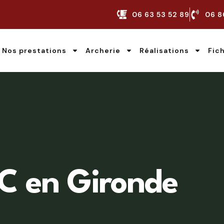
06 63 53 52 89
06 8
Nos prestations
Archerie
Réalisations
Fic
C en Gironde